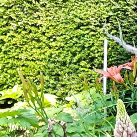
werkwijze
projecten
over Els
nieuws
open tuin
contact