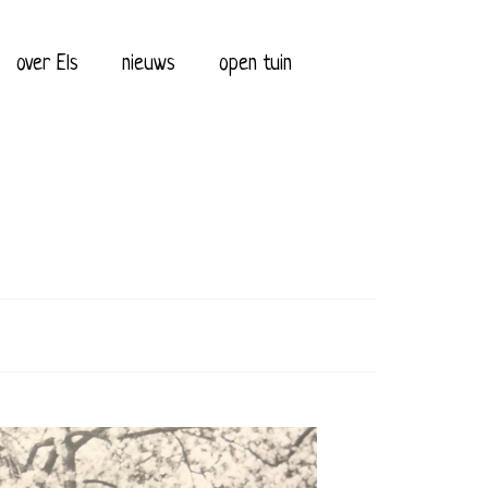
over Els
nieuws
open tuin